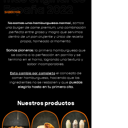
SABER MÁS
No somos una hamburguesa normal,
somos
una burger de carne premium, una combinación
perfecta entre grasa y magro que servimos
dentro de un pan crujiente y único de receta
propia, horneado al momento.
Somos pioneros:
la primera hamburguesa que
se cocina a la perfección en parrilla y se
termina en el horno, logrando una textura y
sabor incomparables.
Esto cambia por completo
el concepto de
comer hamburguesa, haciendo que los
ingredientes no se resbalen y que
puedas
elegirla hasta en tu primera cita.
Nuestros productos